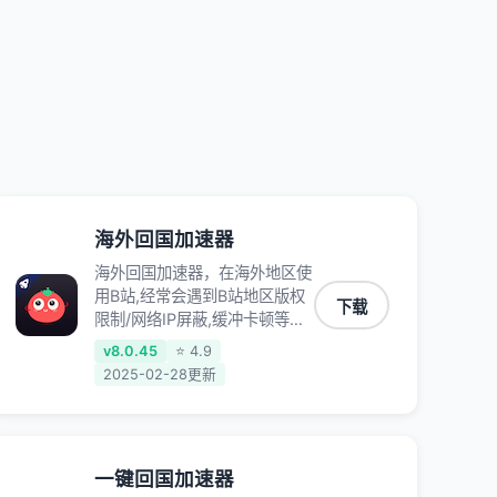
QQ音乐、网易云音乐、酷狗音
乐、YY等主流网站应用解除限
制，带你穿梭加速回国。目前已
有上百万用户，用户整体好评
95%以上，一对一在线客服支
持，保障你的使用体验。
海外回国加速器
海外回国加速器，在海外地区使
用B站,经常会遇到B站地区版权
下载
限制/网络IP屏蔽,缓冲卡顿等问
题,使用我们的哔哩哔哩专用回
v8.0.45
⭐ 4.9
国VPN,可加速解决各类网络问
2025-02-28更新
题,一键网络回国,全球智能专线
为您提供最优线路,一对一技术
客服7*24小时服务。
一键回国加速器