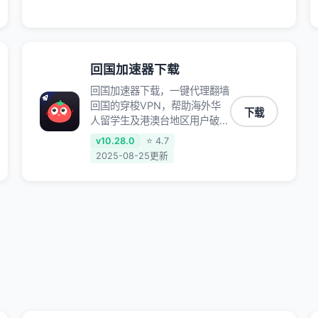
师、和平精英、使命召唤、天涯
明月刀、一梦江湖、幻书启示
录、明日方舟、战双帕弥什、
sky光·遇、另一个伊甸园等国内
各种服务,回国加速器致力于帮
回国加速器下载
助海外华人和留学生、港澳台地
回国加速器下载，一键代理翻墙
区用户提供最好的回国游戏和音
回国的穿梭VPN，帮助海外华
乐视频加速服务，可以在海外或
下载
人留学生及港澳台地区用户破除
港澳台地区流畅加速国服游戏和
地区版权限制问题，一键降低游
音视频服务，提供专业稳定的全
v10.28.0
⭐ 4.7
戏延迟，加速访问中国网站、游
球回国线路和游戏加速专线。能
2025-08-25更新
戏及应用。
加速访问优酷、爱奇艺、腾讯视
频、B站、芒果TV、西瓜视频、
QQ音乐、网易云音乐、酷狗音
乐、YY等主流网站应用解除限
制，带你穿梭加速回国。目前已
有上百万用户，用户整体好评
95%以上，一对一在线客服支
持，保障你的使用体验。