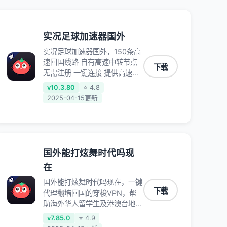
实况足球加速器国外
实况足球加速器国外，150条高
速回国线路 自有高速中转节点
下载
无需注册 一键连接 提供高速线
路 应用内直达视频音乐app,快
v10.3.80
⭐ 4.8
人一步 应用模式 App互不干扰
2025-04-15更新
不间断的隐私保护 数据加密 隐
私保护 保持高速同时确保数据
不泄露 阻止第三方对数据进行
窃取和监听
国外能打炫舞时代吗现
在
国外能打炫舞时代吗现在，一键
下载
代理翻墙回国的穿梭VPN，帮
助海外华人留学生及港澳台地区
用户破除地区版权限制问题，一
v7.85.0
⭐ 4.9
键降低游戏延迟，加速访问中国