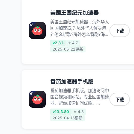
美国王国纪元加速器
美国王国纪元加速器，海外华人
回国加速器,为境外华人解决海
下载
外怎么听歌?海外怎么看剧?海外
怎么玩游戏不卡等境外难题,全
v2.3.1
⭐ 4.7
球回国稳定国内节点,专业、流
2025-05-22更新
畅加速让海外党们一键轻松回
国,简单好用
番茄加速器手机版
番茄加速器手机版，加速访问中
国音视频和网站，专业回国加速
下载
器，帮你加速访问优酷、
bilibili、腾讯视频、爱奇艺等，
v10.3.80
⭐ 4.8
加速国服游戏，例如原神、阴阳
2025-04-15更新
师、和平精英、使命召唤、天涯
明月刀、一梦江湖、幻书启示