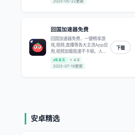
2025-05-22更新
定不掉线,畅享国内网络！
回国加速器免费
回国加速器免费，一键畅享游
戏,视频,直播等各大主流App应
下载
用,视频加载极速不卡顿。人在
海外听歌,玩国服游戏 简单易
v9.8.5
⭐ 4.6
用。
2025-07-19更新
安卓精选