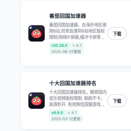
录、明日方舟、战双帕弥什、
sky光·遇、另一个伊甸园等国内
各种服务,回国加速器致力于帮
番茄回国加速器
助海外华人和留学生、港澳台地
番茄回国加速器，在海外地区使
区用户提供最好的回国游戏和音
用B站,经常会遇到B站地区版权
乐视频加速服务，可以在海外或
下载
限制/网络IP屏蔽,缓冲卡顿等问
港澳台地区流畅加速国服游戏和
题,使用我们的哔哩哔哩专用回
音视频服务，提供专业稳定的全
v10.28.0
⭐ 4.7
国VPN,可加速解决各类网络问
球回国线路和游戏加速专线。能
2025-08-25更新
题,一键网络回国,全球智能专线
加速访问优酷、爱奇艺、腾讯视
为您提供最优线路,一对一技术
频、B站、芒果TV、西瓜视频、
客服7*24小时服务。
QQ音乐、网易云音乐、酷狗音
乐、YY等主流网站应用解除限
制，带你穿梭加速回国。目前已
十大回国加速器排名
有上百万用户，用户整体好评
十大回国加速器排名，解锁国内
95%以上，一对一在线客服支
音乐视频版权限制. 刷剧不卡，
持，保障你的使用体验。
下载
高清秒开. 有效降低国服游戏延
迟. 提升国内主流应用访问速度
v9.9.5
⭐ 4.7
; 独创加速黑科技 · 海量边缘. 动
2025-03-12更新
态多线. 智能流控。