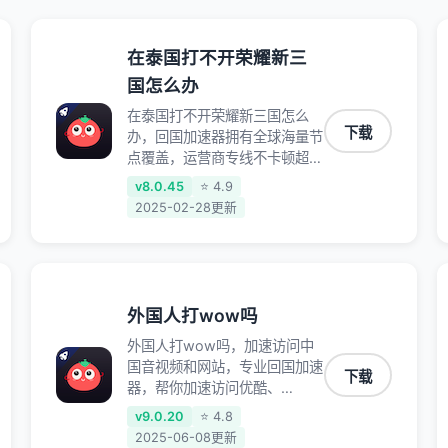
在泰国打不开荣耀新三
国怎么办
在泰国打不开荣耀新三国怎么
下载
办，回国加速器拥有全球海量节
点覆盖，运营商专线不卡顿超稳
定，专为海外华人和留学生打
v8.0.45
⭐ 4.9
造，帮助海外华人免除地域限
2025-02-28更新
制，随时高速稳定低延迟玩国服
游戏、观看高清视频、听高品质
音乐。
外国人打wow吗
外国人打wow吗，加速访问中
国音视频和网站，专业回国加速
下载
器，帮你加速访问优酷、
bilibili、腾讯视频、爱奇艺等，
v9.0.20
⭐ 4.8
加速国服游戏，例如原神、阴阳
2025-06-08更新