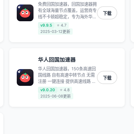
免费回国加速器，回国加速器拥
有全球海量节点覆盖，运营商专
下载
线不卡顿超稳定，专为海外华人
和留学生打造，帮助海外华人免
v9.9.5
⭐ 4.7
除地域限制，随时高速稳定低延
2025-03-12更新
迟玩国服游戏、观看高清视频、
听高品质音乐。
华人回国加速器
华人回国加速器，150条高速回
国线路 自有高速中转节点 无需
下载
注册 一键连接 提供高速线路 应
用内直达视频音乐app,快人一
v9.0.20
⭐ 4.8
步 应用模式 App互不干扰 不间
2025-06-08更新
断的隐私保护 数据加密 隐私保
护 保持高速同时确保数据不泄
露 阻止第三方对数据进行窃取
和监听