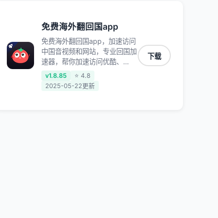
免费海外翻回国app
免费海外翻回国app，加速访问
中国音视频和网站，专业回国加
下载
速器，帮你加速访问优酷、
bilibili、腾讯视频、爱奇艺等，
v1.8.85
⭐ 4.8
加速国服游戏，例如原神、阴阳
2025-05-22更新
师、和平精英、使命召唤、天涯
明月刀、一梦江湖、幻书启示
录、明日方舟、战双帕弥什、
sky光·遇、另一个伊甸园等国内
各种服务,回国加速器致力于帮
助海外华人和留学生、港澳台地
区用户提供最好的回国游戏和音
乐视频加速服务，可以在海外或
港澳台地区流畅加速国服游戏和
音视频服务，提供专业稳定的全
球回国线路和游戏加速专线。能
加速访问优酷、爱奇艺、腾讯视
频、B站、芒果TV、西瓜视频、