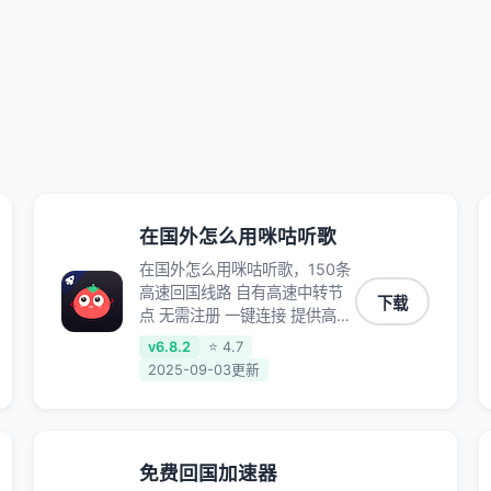
在国外怎么用咪咕听歌
在国外怎么用咪咕听歌，150条
高速回国线路 自有高速中转节
下载
点 无需注册 一键连接 提供高速
线路 应用内直达视频音乐app,
v6.8.2
⭐ 4.7
快人一步 应用模式 App互不干
2025-09-03更新
扰 不间断的隐私保护 数据加密
隐私保护 保持高速同时确保数
据不泄露 阻止第三方对数据进
行窃取和监听
免费回国加速器