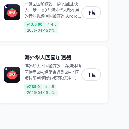
一键回国加速器，扬帆回国,快
人一步 1100万海外华人都在用
下载
的音乐视频回国加速器 Android
iOS Windows Mac TV VIP 支
v10.3.80
⭐ 4.8
持多种加速场景 了解更多 看视
2025-04-15更新
频 全球高速通道搭配第三方
CDN节点,解锁加速腾讯视频、
爱奇艺、哔哩哔哩和优酷视频,
在国外也能畅快追剧!
海外华人回国加速器
海外华人回国加速器，在海外地
区使用B站,经常会遇到B站地区
下载
版权限制/网络IP屏蔽,缓冲卡顿
等问题,使用我们的哔哩哔哩专
v7.85.0
⭐ 4.9
用回国VPN,可加速解决各类网
2025-04-15更新
络问题,一键网络回国,全球智能
专线为您提供最优线路,一对一
技术客服7*24小时服务。