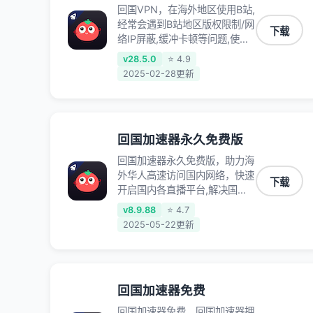
回国VPN，在海外地区使用B站,
经常会遇到B站地区版权限制/网
下载
络IP屏蔽,缓冲卡顿等问题,使用
我们的哔哩哔哩专用回国VPN,
v28.5.0
⭐ 4.9
可加速解决各类网络问题,一键
2025-02-28更新
网络回国,全球智能专线为您提
供最优线路,一对一技术客服
7*24小时服务。
回国加速器永久免费版
回国加速器永久免费版，助力海
外华人高速访问国内网络，快速
下载
开启国内各直播平台,解决国内
视频、音乐卡顿问题；更能加速
v8.9.88
⭐ 4.7
海量国服游戏，超低延迟稳定不
2025-05-22更新
掉线,畅享国内网络！
回国加速器免费
回国加速器免费，回国加速器拥