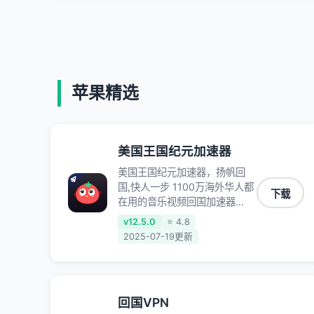
苹果精选
美国王国纪元加速器
美国王国纪元加速器，扬帆回
国,快人一步 1100万海外华人都
下载
在用的音乐视频回国加速器
Android iOS Windows Mac
v12.5.0
⭐ 4.8
TV VIP 支持多种加速场景 了解
2025-07-19更新
更多 看视频 全球高速通道搭配
第三方CDN节点,解锁加速腾讯
视频、爱奇艺、哔哩哔哩和优酷
视频,在国外也能畅快追剧!
回国VPN