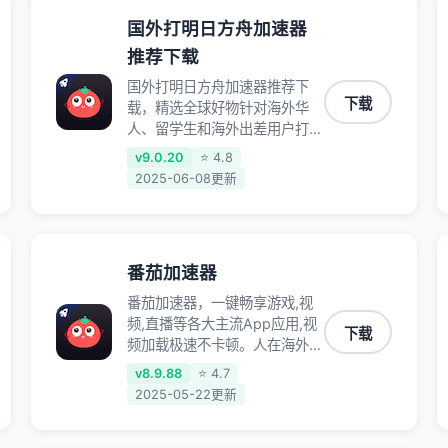
国外打明日方舟加速器
推荐下载
国外打明日方舟加速器推荐下
下载
载，精选全球好物针对海外华
人、留学生和海外出差用户打造
的一款高质量专属回国加速器,
v9.0.20
⭐ 4.8
只要身处海外即可一键加速畅享
2025-06-08更新
国内网络:追剧听歌、影音娱
乐、游戏电竞、赛事直播、商务
办公、炒股等多场景的应用及网
络加速
番茄加速器
番茄加速器，一键畅享游戏,视
频,直播等各大主流App应用,视
下载
频加载极速不卡顿。人在海外听
歌,玩国服游戏 简单易用。
v8.9.88
⭐ 4.7
2025-05-22更新